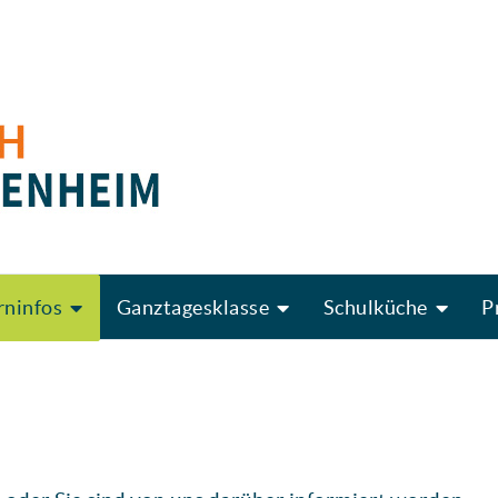
rninfos
Ganztagesklasse
Schulküche
P